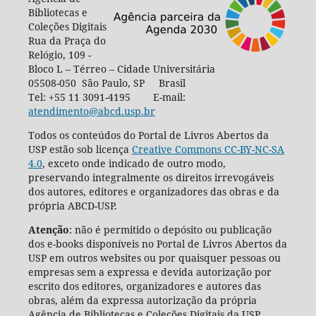
Bibliotecas e
Coleções Digitais
Rua da Praça do
Relógio, 109 -
Bloco L – Térreo – Cidade Universitária
05508-050 São Paulo, SP Brasil
Tel: +55 11 3091-4195 E-mail:
atendimento@abcd.usp.br
Todos os conteúdos do Portal de Livros Abertos da
USP estão sob licença
Creative Commons CC-BY-NC-SA
4.0
, exceto onde indicado de outro modo,
preservando integralmente os direitos irrevogáveis
dos autores, editores e organizadores das obras e da
própria ABCD-USP.
Atenção
: não é permitido o depósito ou publicação
dos e-books disponíveis no Portal de Livros Abertos da
USP em outros websites ou por quaisquer pessoas ou
empresas sem a expressa e devida autorização por
escrito dos editores, organizadores e autores das
obras, além da expressa autorização da própria
Agência de Bibliotecas e Coleções Digitais da USP