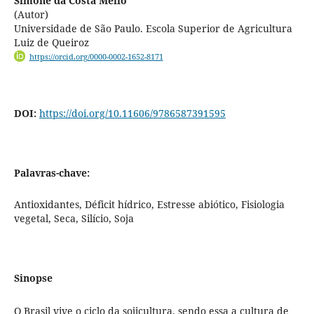
Simone da Costa Mello
(Autor)
Universidade de São Paulo. Escola Superior de Agricultura
Luiz de Queiroz
https://orcid.org/0000-0002-1652-8171
DOI:
https://doi.org/10.11606/9786587391595
Palavras-chave:
Antioxidantes, Déficit hídrico, Estresse abiótico, Fisiologia
vegetal, Seca, Silício, Soja
Sinopse
O Brasil vive o ciclo da sojicultura, sendo essa a cultura de