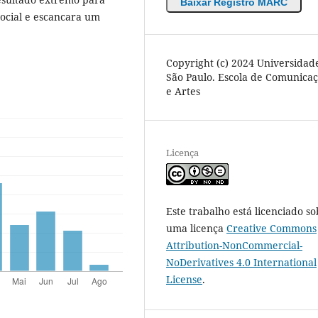
Baixar Registro MARC
social e escancara um
Copyright (c) 2024 Universidad
São Paulo. Escola de Comunica
e Artes
Licença
Este trabalho está licenciado so
uma licença
Creative Commons
Attribution-NonCommercial-
NoDerivatives 4.0 International
License
.