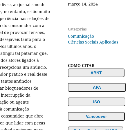
março 14, 2024
 livre, ao jornalismo de
s, no entanto, estão muito
periência nas relações de
a do consumidor com a
Categorias
l de provocar tensões,
Comunicação
esejáveis tanto para o
Ciências Sociais Aplicadas
os últimos anos, o
tingiu tal patamar que,
dos atores ligados à
COMO CITAR
o recepciona um anúncio,
ABNT
dor prático e real desse
 tantos anúncios
APA
izar bloqueadores de
a interrupção da
ação ou agente
ISO
a à comunicação
do consumidor que abre
Vancouver
ter que lidar com peças
resultado extremo para