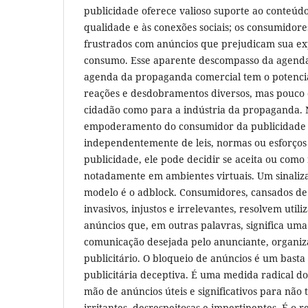
publicidade oferece valioso suporte ao conteúdo
qualidade e às conexões sociais; os consumidore
frustrados com anúncios que prejudicam sua ex
consumo. Esse aparente descompasso da agend
agenda da propaganda comercial tem o potencia
reações e desdobramentos diversos, mas pouco d
cidadão como para a indústria da propaganda. N
empoderamento do consumidor da publicidade a
independentemente de leis, normas ou esforços 
publicidade, ele pode decidir se aceita ou com
notadamente em ambientes virtuais. Um sinaliza
modelo é o adblock. Consumidores, cansados de
invasivos, injustos e irrelevantes, resolvem util
anúncios que, em outras palavras, significa um
comunicação desejada pelo anunciante, organiz
publicitário. O bloqueio de anúncios é um bast
publicitária deceptiva. É uma medida radical 
mão de anúncios úteis e significativos para não 
irritantes, desrespeitosas e impertinentes. É o 