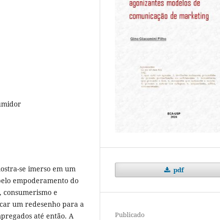
umidor
ostra-se imerso em um
pdf
o pelo empoderamento do
o, consumerismo e
ficar um redesenho para a
Publicado
mpregados até então. A