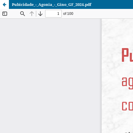
Pubicidade_-_Agonia_-_Gino_GF_2024.pdf