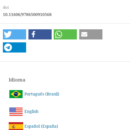
doi
10.11606/9786500910568
Idioma
Português (Brasil)
English
Español (España)