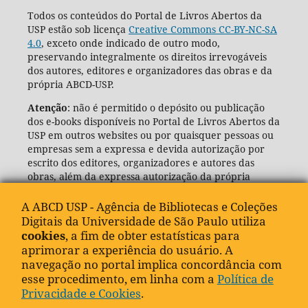
Todos os conteúdos do Portal de Livros Abertos da
USP estão sob licença
Creative Commons CC-BY-NC-SA
4.0
, exceto onde indicado de outro modo,
preservando integralmente os direitos irrevogáveis
dos autores, editores e organizadores das obras e da
própria ABCD-USP.
Atenção
: não é permitido o depósito ou publicação
dos e-books disponíveis no Portal de Livros Abertos da
USP em outros websites ou por quaisquer pessoas ou
empresas sem a expressa e devida autorização por
escrito dos editores, organizadores e autores das
obras, além da expressa autorização da própria
Agência de Bibliotecas e Coleções Digitais da USP
(ABCD-USP).
A ABCD USP - Agência de Bibliotecas e Coleções
Digitais da Universidade de São Paulo utiliza
cookies
, a fim de obter estatísticas para
aprimorar a experiência do usuário. A
navegação no portal implica concordância com
esse procedimento, em linha com a
Política de
Privacidade e Cookies
.