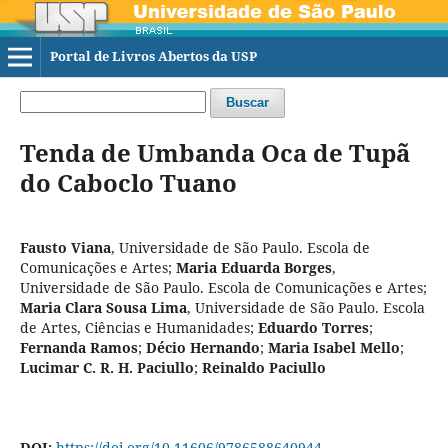
Portal de Livros Abertos da USP
Buscar
Tenda de Umbanda Oca de Tupã
do Caboclo Tuano
Fausto Viana
,
Universidade de São Paulo. Escola de
Comunicações e Artes
;
Maria Eduarda Borges
,
Universidade de São Paulo. Escola de Comunicações e Artes
;
Maria Clara Sousa Lima
,
Universidade de São Paulo. Escola
de Artes, Ciências e Humanidades
;
Eduardo Torres
;
Fernanda Ramos
;
Décio Hernando
;
Maria Isabel Mello
;
Lucimar C. R. H. Paciullo
;
Reinaldo Paciullo
DOI:
https://doi.org/10.11606/9786588640944