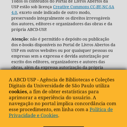
Todos os conteúdos do Portal de Livros Abertos da
USP estão sob licença
Creative Commons CC-BY-NC-SA
4.0
, exceto onde indicado de outro modo,
preservando integralmente os direitos irrevogáveis
dos autores, editores e organizadores das obras e da
própria ABCD-USP.
Atenção
: não é permitido o depósito ou publicação
dos e-books disponíveis no Portal de Livros Abertos da
USP em outros websites ou por quaisquer pessoas ou
empresas sem a expressa e devida autorização por
escrito dos editores, organizadores e autores das
obras, além da expressa autorização da própria
Agência de Bibliotecas e Coleções Digitais da USP
(ABCD-USP).
A ABCD USP - Agência de Bibliotecas e Coleções
Digitais da Universidade de São Paulo utiliza
cookies
, a fim de obter estatísticas para
aprimorar a experiência do usuário. A
navegação no portal implica concordância com
esse procedimento, em linha com a
Política de
Privacidade e Cookies
.