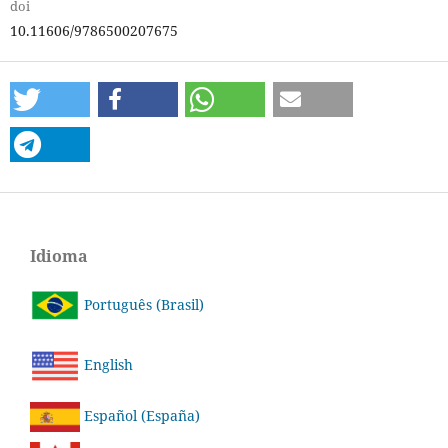
doi
10.11606/9786500207675
Idioma
Português (Brasil)
English
Español (España)