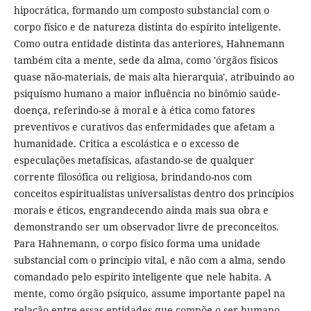
hipocrática, formando um composto substancial com o
corpo físico e de natureza distinta do espírito inteligente.
Como outra entidade distinta das anteriores, Hahnemann
também cita a mente, sede da alma, como 'órgãos físicos
quase não-materiais, de mais alta hierarquia', atribuindo ao
psiquismo humano a maior influência no binômio saúde-
doença, referindo-se à moral e à ética como fatores
preventivos e curativos das enfermidades que afetam a
humanidade. Critica a escolástica e o excesso de
especulações metafísicas, afastando-se de qualquer
corrente filosófica ou religiosa, brindando-nos com
conceitos espiritualistas universalistas dentro dos princípios
morais e éticos, engrandecendo ainda mais sua obra e
demonstrando ser um observador livre de preconceitos.
Para Hahnemann, o corpo físico forma uma unidade
substancial com o princípio vital, e não com a alma, sendo
comandado pelo espírito inteligente que nele habita. A
mente, como órgão psíquico, assume importante papel na
relação entre essas entidades que compõe o ser humano.