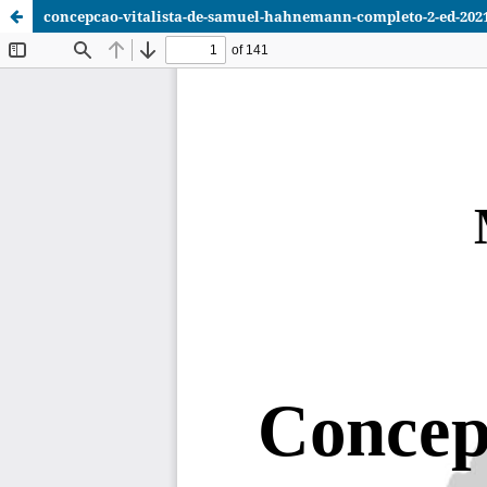
concepcao-vitalista-de-samuel-hahnemann-completo-2-ed-202