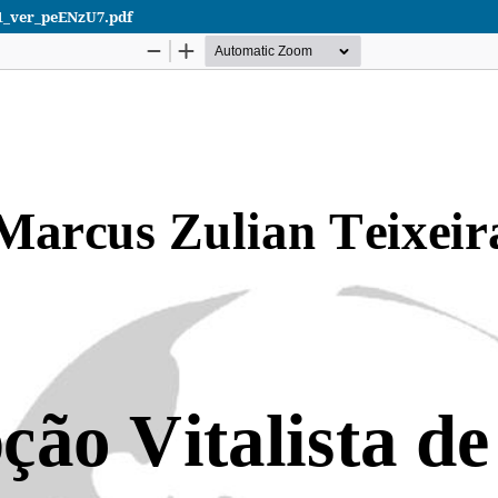
1_ver_peENzU7.pdf