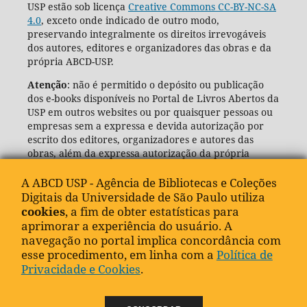
USP estão sob licença
Creative Commons CC-BY-NC-SA
4.0
, exceto onde indicado de outro modo,
preservando integralmente os direitos irrevogáveis
dos autores, editores e organizadores das obras e da
própria ABCD-USP.
Atenção
: não é permitido o depósito ou publicação
dos e-books disponíveis no Portal de Livros Abertos da
USP em outros websites ou por quaisquer pessoas ou
empresas sem a expressa e devida autorização por
escrito dos editores, organizadores e autores das
obras, além da expressa autorização da própria
Agência de Bibliotecas e Coleções Digitais da USP
(ABCD-USP).
A ABCD USP - Agência de Bibliotecas e Coleções
Digitais da Universidade de São Paulo utiliza
cookies
, a fim de obter estatísticas para
aprimorar a experiência do usuário. A
navegação no portal implica concordância com
esse procedimento, em linha com a
Política de
Privacidade e Cookies
.