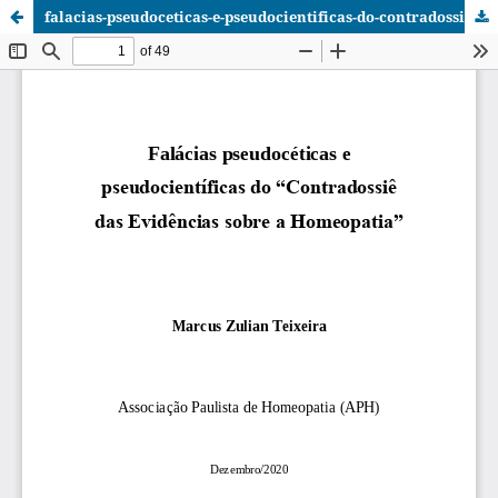
falacias-pseudoceticas-e-pseudocientificas-do-contradossie-das_m3uDzFx.pdf