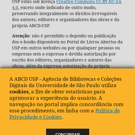
USP estão sob licença
Creative Commons CC-BY-NC-SA
4.0
, exceto onde indicado de outro modo,
preservando integralmente os direitos irrevogáveis
dos autores, editores e organizadores das obras e da
própria ABCD-USP.
Atenção
: não é permitido o depósito ou publicação
dos e-books disponíveis no Portal de Livros Abertos da
USP em outros websites ou por quaisquer pessoas ou
empresas sem a expressa e devida autorização por
escrito dos editores, organizadores e autores das
obras, além da expressa autorização da própria
Agência de Bibliotecas e Coleções Digitais da USP
(ABCD-USP).
A ABCD USP - Agência de Bibliotecas e Coleções
Digitais da Universidade de São Paulo utiliza
cookies
, a fim de obter estatísticas para
aprimorar a experiência do usuário. A
navegação no portal implica concordância com
esse procedimento, em linha com a
Política de
Privacidade e Cookies
.
CONCORDAR