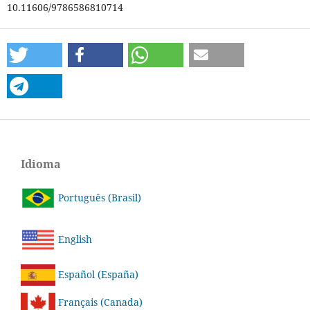
10.11606/9786586810714
Idioma
Português (Brasil)
English
Español (España)
Français (Canada)