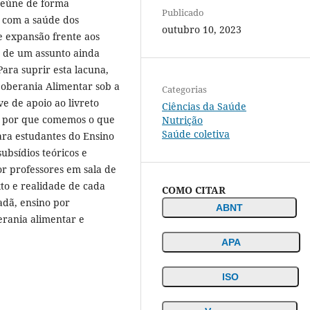
reúne de forma
Publicado
s com a saúde dos
outubro 10, 2023
 expansão frente aos
e de um assunto ainda
ara suprir esta lacuna,
Soberania Alimentar sob a
Categorias
ve de apoio ao livreto
Ciências da Saúde
e por que comemos o que
Nutrição
Saúde coletiva
ra estudantes do Ensino
ubsídios teóricos e
or professores em sala de
to e realidade de cada
COMO CITAR
adã, ensino por
ABNT
erania alimentar e
APA
ISO