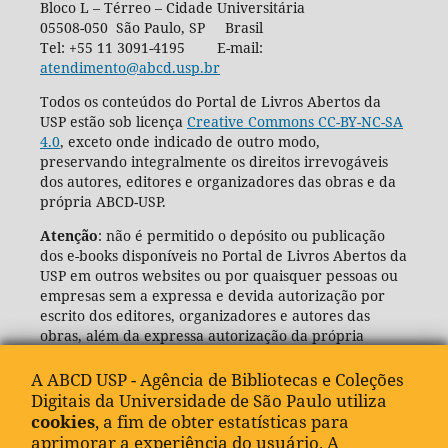
Bloco L – Térreo – Cidade Universitária
05508-050 São Paulo, SP Brasil
Tel: +55 11 3091-4195 E-mail:
atendimento@abcd.usp.br
Todos os conteúdos do Portal de Livros Abertos da
USP estão sob licença
Creative Commons CC-BY-NC-SA
4.0
, exceto onde indicado de outro modo,
preservando integralmente os direitos irrevogáveis
dos autores, editores e organizadores das obras e da
própria ABCD-USP.
Atenção
: não é permitido o depósito ou publicação
dos e-books disponíveis no Portal de Livros Abertos da
USP em outros websites ou por quaisquer pessoas ou
empresas sem a expressa e devida autorização por
escrito dos editores, organizadores e autores das
obras, além da expressa autorização da própria
Agência de Bibliotecas e Coleções Digitais da USP
(ABCD-USP).
A ABCD USP - Agência de Bibliotecas e Coleções
Digitais da Universidade de São Paulo utiliza
cookies
, a fim de obter estatísticas para
aprimorar a experiência do usuário. A