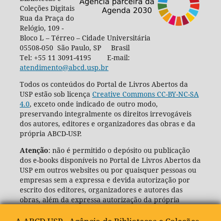
Coleções Digitais
Rua da Praça do
Relógio, 109 -
Bloco L – Térreo – Cidade Universitária
05508-050 São Paulo, SP Brasil
Tel: +55 11 3091-4195 E-mail:
atendimento@abcd.usp.br
Todos os conteúdos do Portal de Livros Abertos da
USP estão sob licença
Creative Commons CC-BY-NC-SA
4.0
, exceto onde indicado de outro modo,
preservando integralmente os direitos irrevogáveis
dos autores, editores e organizadores das obras e da
própria ABCD-USP.
Atenção
: não é permitido o depósito ou publicação
dos e-books disponíveis no Portal de Livros Abertos da
USP em outros websites ou por quaisquer pessoas ou
empresas sem a expressa e devida autorização por
escrito dos editores, organizadores e autores das
obras, além da expressa autorização da própria
Agência de Bibliotecas e Coleções Digitais da USP
(ABCD-USP).