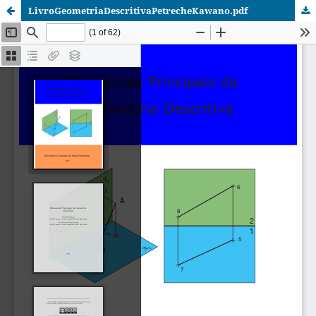
LivroGeometriaDescritivaPetrecheKawano.pdf