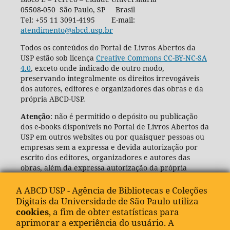
05508-050 São Paulo, SP Brasil
Tel: +55 11 3091-4195 E-mail:
atendimento@abcd.usp.br
Todos os conteúdos do Portal de Livros Abertos da
USP estão sob licença
Creative Commons CC-BY-NC-SA
4.0
, exceto onde indicado de outro modo,
preservando integralmente os direitos irrevogáveis
dos autores, editores e organizadores das obras e da
própria ABCD-USP.
Atenção
: não é permitido o depósito ou publicação
dos e-books disponíveis no Portal de Livros Abertos da
USP em outros websites ou por quaisquer pessoas ou
empresas sem a expressa e devida autorização por
escrito dos editores, organizadores e autores das
obras, além da expressa autorização da própria
Agência de Bibliotecas e Coleções Digitais da USP
(ABCD-USP).
A ABCD USP - Agência de Bibliotecas e Coleções
Digitais da Universidade de São Paulo utiliza
cookies
, a fim de obter estatísticas para
aprimorar a experiência do usuário. A