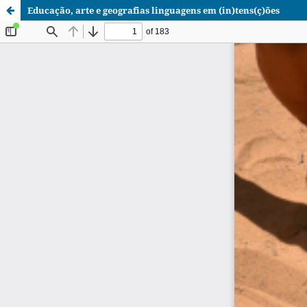
Educação, arte e geografias linguagens em (in)tens(ç)ões