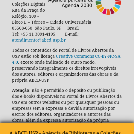
Coleções Digitais
Rua da Praça do
Relógio, 109 -
Bloco L – Térreo – Cidade Universitária
05508-050 São Paulo, SP Brasil
Tel: +55 11 3091-4195 E-mail:
atendimento@abcd.usp.br
Todos os conteúdos do Portal de Livros Abertos da
USP estão sob licença
Creative Commons CC-BY-NC-SA
4.0
, exceto onde indicado de outro modo,
preservando integralmente os direitos irrevogáveis
dos autores, editores e organizadores das obras e da
própria ABCD-USP.
Atenção
: não é permitido o depósito ou publicação
dos e-books disponíveis no Portal de Livros Abertos da
USP em outros websites ou por quaisquer pessoas ou
empresas sem a expressa e devida autorização por
escrito dos editores, organizadores e autores das
obras, além da expressa autorização da própria
Agência de Bibliotecas e Coleções Digitais da USP
(ABCD-USP).
A ABCD USP - Agência de Bibliotecas e Coleções