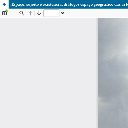
Espaço, sujeito e existência: diálogos espaço geográfico das art