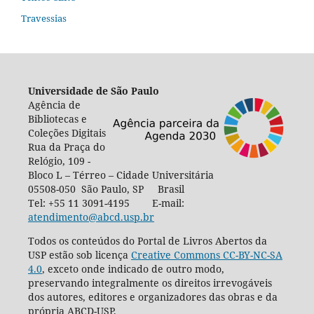
Travessias
Universidade de São Paulo
Agência de
Bibliotecas e
Coleções Digitais
Rua da Praça do
Relógio, 109 -
Bloco L – Térreo – Cidade Universitária
05508-050 São Paulo, SP Brasil
Tel: +55 11 3091-4195 E-mail:
atendimento@abcd.usp.br
Todos os conteúdos do Portal de Livros Abertos da
USP estão sob licença
Creative Commons CC-BY-NC-SA
4.0
, exceto onde indicado de outro modo,
preservando integralmente os direitos irrevogáveis
dos autores, editores e organizadores das obras e da
própria ABCD-USP.