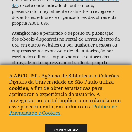
4.0
, exceto onde indicado de outro modo,
preservando integralmente os direitos irrevogáveis
dos autores, editores e organizadores das obras e da
própria ABCD-USP.
Atenção
: não é permitido o depósito ou publicação
dos e-books disponíveis no Portal de Livros Abertos da
USP em outros websites ou por quaisquer pessoas ou
empresas sem a expressa e devida autorização por
escrito dos editores, organizadores e autores das
obras, além da expressa autorização da própria
Agência de Bibliotecas e Coleções Digitais da USP
(ABCD-USP).
A ABCD USP - Agência de Bibliotecas e Coleções
Digitais da Universidade de São Paulo utiliza
cookies
, a fim de obter estatísticas para
aprimorar a experiência do usuário. A
navegação no portal implica concordância com
esse procedimento, em linha com a
Política de
Privacidade e Cookies
.
CONCORDAR