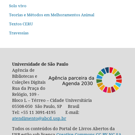
Solo vivo
Teorias e Métodos em Melhoramentos Animal
Textos CERU
Travessias
Universidade de São Paulo
Agência de
Bibliotecas e
Coleções Digitais
Rua da Praça do
Relógio, 109 -
Bloco L – Térreo – Cidade Universitária
05508-050 São Paulo, SP Brasil
Tel: +55 11 3091-4195 E-mail:
atendimento@abcd.usp.br
Todos os conteúdos do Portal de Livros Abertos da
USP estão sob licença
Creative Commons CC-BY-NC-SA