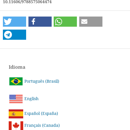
10.11606/9788575064474
Idioma
Português (Brasil)
English
Español (España)
Français (Canada)