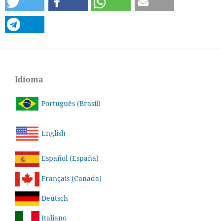
Idioma
Português (Brasil)
English
Español (España)
Français (Canada)
Deutsch
Italiano