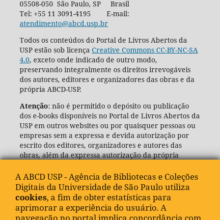
05508-050 São Paulo, SP Brasil
Tel: +55 11 3091-4195 E-mail:
atendimento@abcd.usp.br
Todos os conteúdos do Portal de Livros Abertos da
USP estão sob licença
Creative Commons CC-BY-NC-SA
4.0
, exceto onde indicado de outro modo,
preservando integralmente os direitos irrevogáveis
dos autores, editores e organizadores das obras e da
própria ABCD-USP.
Atenção
: não é permitido o depósito ou publicação
dos e-books disponíveis no Portal de Livros Abertos da
USP em outros websites ou por quaisquer pessoas ou
empresas sem a expressa e devida autorização por
escrito dos editores, organizadores e autores das
obras, além da expressa autorização da própria
Agência de Bibliotecas e Coleções Digitais da USP
(ABCD-USP).
A ABCD USP - Agência de Bibliotecas e Coleções
Digitais da Universidade de São Paulo utiliza
cookies
, a fim de obter estatísticas para
aprimorar a experiência do usuário. A
navegação no portal implica concordância com