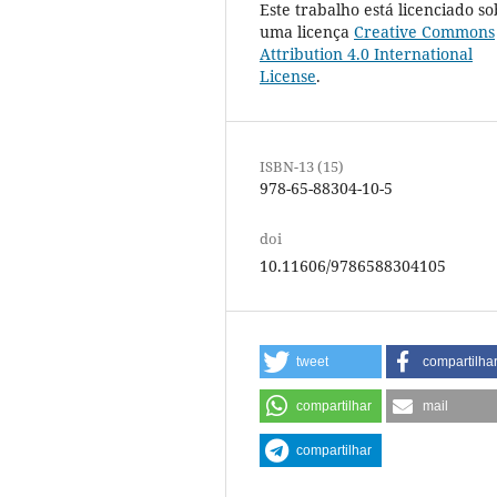
Este trabalho está licenciado so
uma licença
Creative Commons
Attribution 4.0 International
License
.
ISBN-13 (15)
978-65-88304-10-5
doi
10.11606/9786588304105
tweet
compartilha
compartilhar
mail
compartilhar