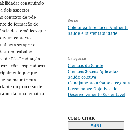
abilidade: construindo
ta dois aspectos
o contexto da pós-
Séries
ente de formação de
Coletânea Interfaces Ambiente,
ância das temáticas que
Saúde e Sustentabilidade
ís. Num contexto
 qual nem sempre a
adas, um trabalho
Categorias
ama de Pós-Graduação
Ciências da Saúde
raz lições inspiradoras.
Ciências Sociais Aplicadas
incipalmente porque
Saúde coletiva
 que no mainstream
Planejamento urbano e regiona
ortante do processo de
Livros sobre Objetivos de
ra aborda uma temática
Desenvolvimento Sustentável
.
COMO CITAR
ABNT