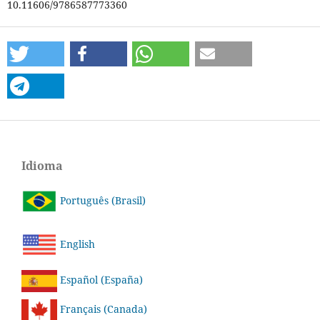
10.11606/9786587773360
Idioma
Português (Brasil)
English
Español (España)
Français (Canada)