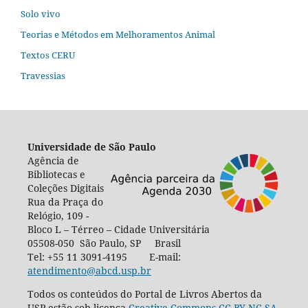
Solo vivo
Teorias e Métodos em Melhoramentos Animal
Textos CERU
Travessias
Universidade de São Paulo
Agência de
Bibliotecas e
Coleções Digitais
Rua da Praça do
Relógio, 109 -
Bloco L – Térreo – Cidade Universitária
05508-050 São Paulo, SP Brasil
Tel: +55 11 3091-4195 E-mail:
atendimento@abcd.usp.br
Todos os conteúdos do Portal de Livros Abertos da
USP estão sob licença
Creative Commons CC-BY-NC-SA