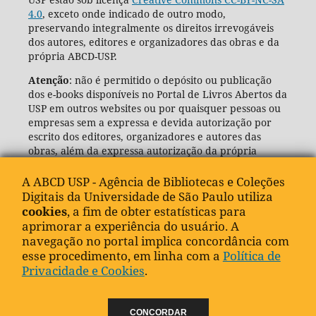
4.0
, exceto onde indicado de outro modo,
preservando integralmente os direitos irrevogáveis
dos autores, editores e organizadores das obras e da
própria ABCD-USP.
Atenção
: não é permitido o depósito ou publicação
dos e-books disponíveis no Portal de Livros Abertos da
USP em outros websites ou por quaisquer pessoas ou
empresas sem a expressa e devida autorização por
escrito dos editores, organizadores e autores das
obras, além da expressa autorização da própria
Agência de Bibliotecas e Coleções Digitais da USP
(ABCD-USP).
A ABCD USP - Agência de Bibliotecas e Coleções
Digitais da Universidade de São Paulo utiliza
cookies
, a fim de obter estatísticas para
aprimorar a experiência do usuário. A
navegação no portal implica concordância com
esse procedimento, em linha com a
Política de
Privacidade e Cookies
.
CONCORDAR