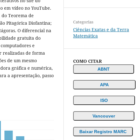
erativos no site do
ão em vídeo no YouTube.
da do Teorema de
Categorias
ão Pitagórica Diofantina;
Ciências Exatas e da Terra
ágoras. O diferencial na
Matemática
ilidade gratuita do
a computadores e
r realizadas de forma
ações de um mesmo
COMO CITAR
dora gráfica e numérica,
ABNT
ara a apresentação, passo
APA
ISO
Vancouver
Baixar Registro MARC