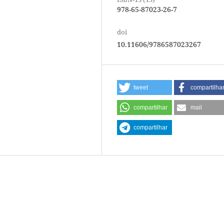
978-65-87023-26-7
doi
10.11606/9786587023267
tweet
compartilha
compartilhar
mail
compartilhar