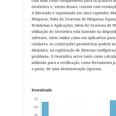
com links como complemento para os gráficos int
GeoGebra e, vários desses, contam com resoluç
A discussão é organizada em cinco capítulos: I
Pitágoras; Volta do Teorema de Pitágoras; Equaç
Problemas e Aplicações; Além do Teorema de Pit
utilização do GeoGebra está baseado na disponib
software, tanto online como em aplicativos par
celulares. As construções geométricas podem se
dinâmica, na exploração de diversas configur
problema. O GeoGebra serve tanto como calcula
utilizada para a verificação, como ferramenta p
a passo, de uma demonstração rigorosa.
Downloads