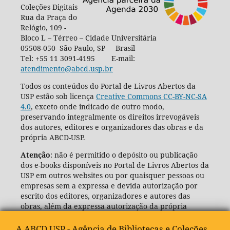
Coleções Digitais
Rua da Praça do
Relógio, 109 -
Bloco L – Térreo – Cidade Universitária
05508-050 São Paulo, SP Brasil
Tel: +55 11 3091-4195 E-mail:
atendimento@abcd.usp.br
Todos os conteúdos do Portal de Livros Abertos da
USP estão sob licença
Creative Commons CC-BY-NC-SA
4.0
, exceto onde indicado de outro modo,
preservando integralmente os direitos irrevogáveis
dos autores, editores e organizadores das obras e da
própria ABCD-USP.
Atenção
: não é permitido o depósito ou publicação
dos e-books disponíveis no Portal de Livros Abertos da
USP em outros websites ou por quaisquer pessoas ou
empresas sem a expressa e devida autorização por
escrito dos editores, organizadores e autores das
obras, além da expressa autorização da própria
Agência de Bibliotecas e Coleções Digitais da USP
(ABCD-USP).
A ABCD USP - Agência de Bibliotecas e Coleções