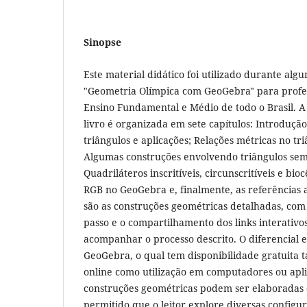
Sinopse
Este material didático foi utilizado durante alg
"Geometria Olímpica com GeoGebra" para profe
Ensino Fundamental e Médio de todo o Brasil. A
livro é organizada em sete capítulos: Introduçã
triângulos e aplicações; Relações métricas no tr
Algumas construções envolvendo triângulos sem
Quadriláteros inscritíveis, circunscritíveis e bi
RGB no GeoGebra e, finalmente, as referências 
são as construções geométricas detalhadas, com
passo e o compartilhamento dos links interativos
acompanhar o processo descrito. O diferencial es
GeoGebra, o qual tem disponibilidade gratuita t
online como utilização em computadores ou aplic
construções geométricas podem ser elaboradas 
permitido que o leitor explore diversas confi