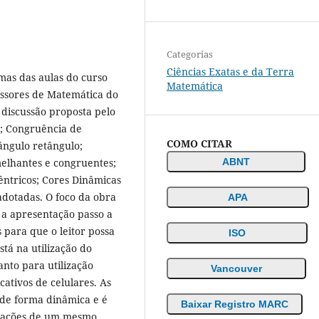
Categorias
Ciências Exatas e da Terra
umas das aulas do curso
Matemática
ssores de Matemática do
 discussão proposta pelo
o; Congruência de
COMO CITAR
iângulo retângulo;
elhantes e congruentes;
ABNT
ocêntricos; Cores Dinâmicas
adotadas. O foco da obra
APA
 a apresentação passo a
 para que o leitor possa
ISO
tá na utilização do
anto para utilização
Vancouver
ativos de celulares. As
de forma dinâmica e é
Baixar Registro MARC
gurações de um mesmo