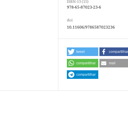
ISBN-13 (15)
978-65-87023-23-6
doi
10.11606/9786587023236
tweet
compartilha
compartilhar
mail
compartilhar