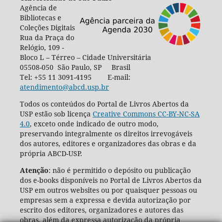
Agência de
Bibliotecas e
Coleções Digitais
Rua da Praça do
Relógio, 109 -
Bloco L – Térreo – Cidade Universitária
05508-050 São Paulo, SP Brasil
Tel: +55 11 3091-4195 E-mail:
atendimento@abcd.usp.br
Todos os conteúdos do Portal de Livros Abertos da
USP estão sob licença
Creative Commons CC-BY-NC-SA
4.0
, exceto onde indicado de outro modo,
preservando integralmente os direitos irrevogáveis
dos autores, editores e organizadores das obras e da
própria ABCD-USP.
Atenção
: não é permitido o depósito ou publicação
dos e-books disponíveis no Portal de Livros Abertos da
USP em outros websites ou por quaisquer pessoas ou
empresas sem a expressa e devida autorização por
escrito dos editores, organizadores e autores das
obras, além da expressa autorização da própria