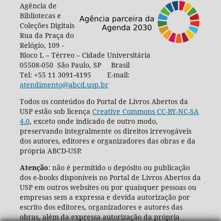
Agência de
Bibliotecas e
Coleções Digitais
Rua da Praça do
Relógio, 109 -
Bloco L – Térreo – Cidade Universitária
05508-050 São Paulo, SP Brasil
Tel: +55 11 3091-4195 E-mail:
atendimento@abcd.usp.br
Todos os conteúdos do Portal de Livros Abertos da
USP estão sob licença
Creative Commons CC-BY-NC-SA
4.0
, exceto onde indicado de outro modo,
preservando integralmente os direitos irrevogáveis
dos autores, editores e organizadores das obras e da
própria ABCD-USP.
Atenção
: não é permitido o depósito ou publicação
dos e-books disponíveis no Portal de Livros Abertos da
USP em outros websites ou por quaisquer pessoas ou
empresas sem a expressa e devida autorização por
escrito dos editores, organizadores e autores das
obras, além da expressa autorização da própria