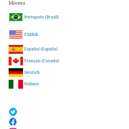
Idioma
Português (Brasil)
English
Español (España)
Français (Canada)
Deutsch
Italiano