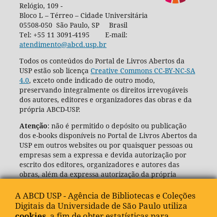
Relógio, 109 -
Bloco L – Térreo – Cidade Universitária
05508-050 São Paulo, SP Brasil
Tel: +55 11 3091-4195 E-mail:
atendimento@abcd.usp.br
Todos os conteúdos do Portal de Livros Abertos da
USP estão sob licença
Creative Commons CC-BY-NC-SA
4.0
, exceto onde indicado de outro modo,
preservando integralmente os direitos irrevogáveis
dos autores, editores e organizadores das obras e da
própria ABCD-USP.
Atenção
: não é permitido o depósito ou publicação
dos e-books disponíveis no Portal de Livros Abertos da
USP em outros websites ou por quaisquer pessoas ou
empresas sem a expressa e devida autorização por
escrito dos editores, organizadores e autores das
obras, além da expressa autorização da própria
Agência de Bibliotecas e Coleções Digitais da USP
(ABCD-USP).
A ABCD USP - Agência de Bibliotecas e Coleções
Digitais da Universidade de São Paulo utiliza
cookies
, a fim de obter estatísticas para