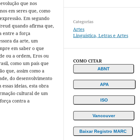
 evolução que nos
-nos em seres que, como
e expressão. Em segundo
Categorias
 Freud quando afirma que,
Artes
a entre a força
Linguística, Letras e Artes
essora da arte, um
empre em saber o que
ade ou a ordem, Eros ou
COMO CITAR
Brasil, como um país que
ABNT
ção que, assim como a
idade, do desenvolvimento
APA
essas ideias, esta obra
ormação cultural de um
ISO
força contra a
Vancouver
Baixar Registro MARC