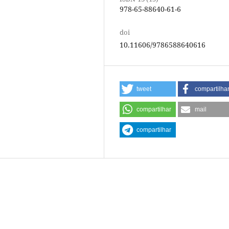
978-65-88640-61-6
doi
10.11606/9786588640616
tweet
compartilha
compartilhar
mail
compartilhar