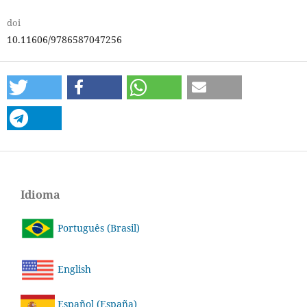
doi
10.11606/9786587047256
Idioma
Português (Brasil)
English
Español (España)