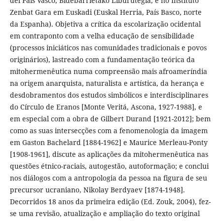
del País Vasco, Bidebarrietako Liburutegia, e no Instituto
Zenbat Gara em Euskadi (Euskal Herria, País Basco, norte
da Espanha). Objetiva a crítica da escolarização ocidental
em contraponto com a velha educação de sensibilidade
(processos iniciáticos nas comunidades tradicionais e povos
originários), lastreado com a fundamentação teórica da
mitohermenêutica numa compreensão mais afroameríndia
na origem anarquista, naturalista e artística, da herança e
desdobramentos dos estudos simbólicos e interdisciplinares
do Círculo de Eranos [Monte Veritá, Ascona, 1927-1988], e
em especial com a obra de Gilbert Durand [1921-2012]; bem
como as suas intersecções com a fenomenologia da imagem
em Gaston Bachelard [1884-1962] e Maurice Merleau-Ponty
[1908-1961], discute as aplicações da mitohermenêutica nas
questões étnico-raciais, autogestão, autoformação; e conclui
nos diálogos com a antropologia da pessoa na figura de seu
precursor ucraniano, Nikolay Berdyaev [1874-1948].
Decorridos 18 anos da primeira edição (Ed. Zouk, 2004), fez-
se uma revisão, atualização e ampliação do texto original