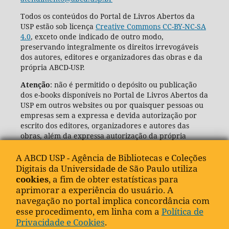
Todos os conteúdos do Portal de Livros Abertos da
USP estão sob licença
Creative Commons CC-BY-NC-SA
4.0
, exceto onde indicado de outro modo,
preservando integralmente os direitos irrevogáveis
dos autores, editores e organizadores das obras e da
própria ABCD-USP.
Atenção
: não é permitido o depósito ou publicação
dos e-books disponíveis no Portal de Livros Abertos da
USP em outros websites ou por quaisquer pessoas ou
empresas sem a expressa e devida autorização por
escrito dos editores, organizadores e autores das
obras, além da expressa autorização da própria
Agência de Bibliotecas e Coleções Digitais da USP
(ABCD-USP).
A ABCD USP - Agência de Bibliotecas e Coleções
Digitais da Universidade de São Paulo utiliza
cookies
, a fim de obter estatísticas para
aprimorar a experiência do usuário. A
navegação no portal implica concordância com
esse procedimento, em linha com a
Política de
Privacidade e Cookies
.