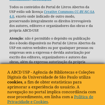
Todos os conteúdos do Portal de Livros Abertos da
USP estão sob licença
Creative Commons CC-BY-NC-SA
4.0
, exceto onde indicado de outro modo,
preservando integralmente os direitos irrevogáveis
dos autores, editores e organizadores das obras e da
própria ABCD-USP.
Atenção
: não é permitido o depósito ou publicação
dos e-books disponíveis no Portal de Livros Abertos da
USP em outros websites ou por quaisquer pessoas ou
empresas sem a expressa e devida autorização por
escrito dos editores, organizadores e autores das
obras, além da expressa autorização da própria
Agência de Bibliotecas e Coleções Digitais da USP
(ABCD-USP).
A ABCD USP - Agência de Bibliotecas e Coleções
Digitais da Universidade de São Paulo utiliza
cookies
, a fim de obter estatísticas para
aprimorar a experiência do usuário. A
navegação no portal implica concordância com
esse procedimento, em linha com a
Política de
Privacidade e Cookies
.