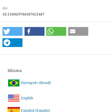
doi
10.11606/9786587621487
Idioma
Português (Brasil)
English
Español (España)