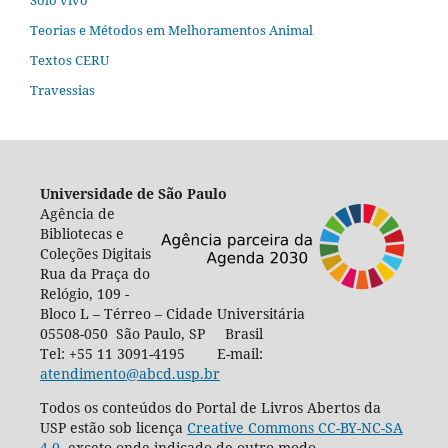
Teorias e Métodos em Melhoramentos Animal
Textos CERU
Travessias
Universidade de São Paulo
Agência de
Bibliotecas e
Coleções Digitais
Rua da Praça do
Relógio, 109 -
Bloco L – Térreo – Cidade Universitária
05508-050 São Paulo, SP Brasil
Tel: +55 11 3091-4195 E-mail:
atendimento@abcd.usp.br
Todos os conteúdos do Portal de Livros Abertos da
USP estão sob licença
Creative Commons CC-BY-NC-SA
4.0
, exceto onde indicado de outro modo,