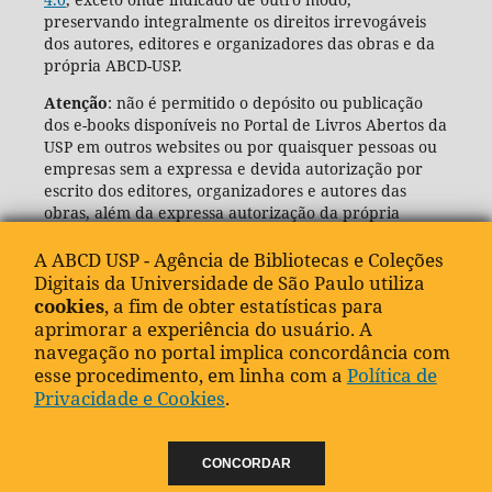
preservando integralmente os direitos irrevogáveis
dos autores, editores e organizadores das obras e da
própria ABCD-USP.
Atenção
: não é permitido o depósito ou publicação
dos e-books disponíveis no Portal de Livros Abertos da
USP em outros websites ou por quaisquer pessoas ou
empresas sem a expressa e devida autorização por
escrito dos editores, organizadores e autores das
obras, além da expressa autorização da própria
Agência de Bibliotecas e Coleções Digitais da USP
(ABCD-USP).
A ABCD USP - Agência de Bibliotecas e Coleções
Digitais da Universidade de São Paulo utiliza
cookies
, a fim de obter estatísticas para
aprimorar a experiência do usuário. A
navegação no portal implica concordância com
esse procedimento, em linha com a
Política de
Privacidade e Cookies
.
CONCORDAR
"