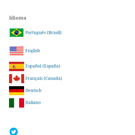
Idioma
Português (Brasil)
English
Español (España)
Français (Canada)
Deutsch
Italiano