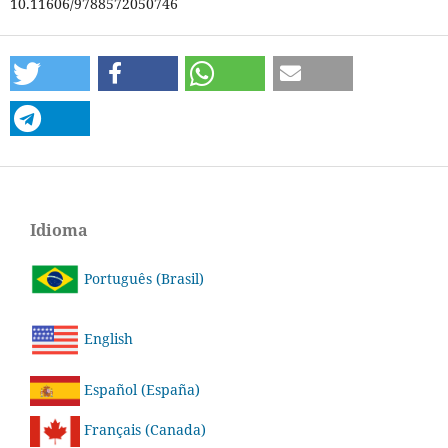
10.11606/9788572050746
Idioma
Português (Brasil)
English
Español (España)
Français (Canada)