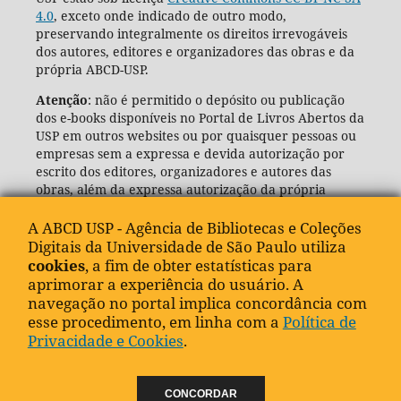
4.0
, exceto onde indicado de outro modo,
preservando integralmente os direitos irrevogáveis
dos autores, editores e organizadores das obras e da
própria ABCD-USP.
Atenção
: não é permitido o depósito ou publicação
dos e-books disponíveis no Portal de Livros Abertos da
USP em outros websites ou por quaisquer pessoas ou
empresas sem a expressa e devida autorização por
escrito dos editores, organizadores e autores das
obras, além da expressa autorização da própria
Agência de Bibliotecas e Coleções Digitais da USP
(ABCD-USP).
A ABCD USP - Agência de Bibliotecas e Coleções
Digitais da Universidade de São Paulo utiliza
cookies
, a fim de obter estatísticas para
aprimorar a experiência do usuário. A
navegação no portal implica concordância com
esse procedimento, em linha com a
Política de
Privacidade e Cookies
.
CONCORDAR