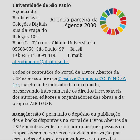
Universidade de São Paulo
Agência de
Bibliotecas e
Coleções Digitais
Rua da Praça do
Relógio, 109 -
Bloco L – Térreo – Cidade Universitária
05508-050 São Paulo, SP Brasil
Tel: +55 11 3091-4195 E-mail:
atendimento@abcd.usp.br
Todos os conteúdos do Portal de Livros Abertos da
USP estão sob licença
Creative Commons CC-BY-NC-SA
4.0
, exceto onde indicado de outro modo,
preservando integralmente os direitos irrevogáveis
dos autores, editores e organizadores das obras e da
própria ABCD-USP.
Atenção
: não é permitido o depósito ou publicação
dos e-books disponíveis no Portal de Livros Abertos da
USP em outros websites ou por quaisquer pessoas ou
empresas sem a expressa e devida autorização por
escrito dos editores, organizadores e autores das