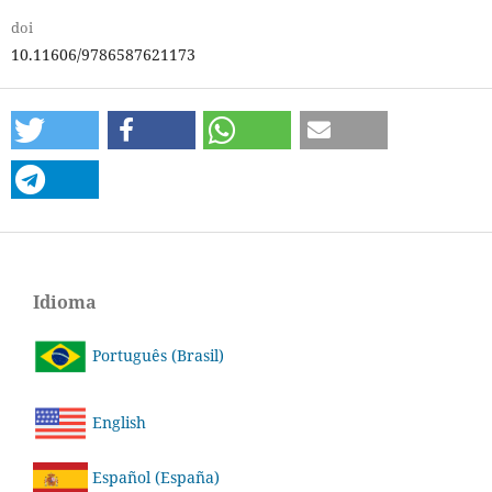
doi
10.11606/9786587621173
Idioma
Português (Brasil)
English
Español (España)