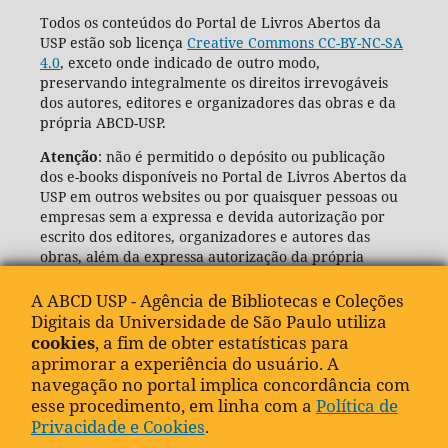
Todos os conteúdos do Portal de Livros Abertos da
USP estão sob licença
Creative Commons CC-BY-NC-SA
4.0
, exceto onde indicado de outro modo,
preservando integralmente os direitos irrevogáveis
dos autores, editores e organizadores das obras e da
própria ABCD-USP.
Atenção
: não é permitido o depósito ou publicação
dos e-books disponíveis no Portal de Livros Abertos da
USP em outros websites ou por quaisquer pessoas ou
empresas sem a expressa e devida autorização por
escrito dos editores, organizadores e autores das
obras, além da expressa autorização da própria
Agência de Bibliotecas e Coleções Digitais da USP
(ABCD-USP).
A ABCD USP - Agência de Bibliotecas e Coleções
Digitais da Universidade de São Paulo utiliza
cookies
, a fim de obter estatísticas para
aprimorar a experiência do usuário. A
navegação no portal implica concordância com
esse procedimento, em linha com a
Política de
Privacidade e Cookies
.