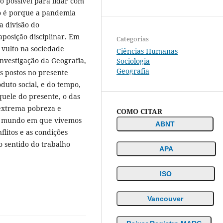
o possível para lidar com
o é porque a pandemia
a divisão do
aposição disciplinar. Em
Categorias
 vulto na sociedade
Ciências Humanas
vestigação da Geografia,
Sociologia
Geografia
as postos no presente
duto social, e do tempo,
quele do presente, o das
 extrema pobreza e
COMO CITAR
 o mundo em que vivemos
ABNT
litos e as condições
 sentido do trabalho
APA
ISO
Vancouver