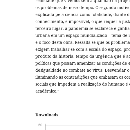
realidade que vivemos sem a qual não há projet
os problemas de nosso tempo. O segundo motiv
explicada pela ciência como totalidade, diante d
conhecimento, é impossível, o que requer a just
terceiro lugar, a pandemia se esclarece e ganha
urbana em um espaço mundializado – tema de in
e o foco desta obra. Ressalta-se que os problem
exigem trabalhar-se com a escala do espaço, pro
produto da história, tempo da urgência que é a
políticas que possam amenizar as condições de
desigualdade no combate ao vírus. Desvendar
iluminando as contradições que embasam os conf
sociais que impedem a realização do humano é o
acadêmico.”
Downloads