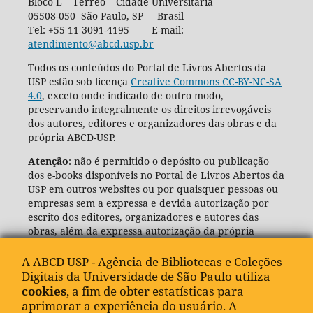
Bloco L – Térreo – Cidade Universitária
05508-050 São Paulo, SP Brasil
Tel: +55 11 3091-4195 E-mail:
atendimento@abcd.usp.br
Todos os conteúdos do Portal de Livros Abertos da
USP estão sob licença
Creative Commons CC-BY-NC-SA
4.0
, exceto onde indicado de outro modo,
preservando integralmente os direitos irrevogáveis
dos autores, editores e organizadores das obras e da
própria ABCD-USP.
Atenção
: não é permitido o depósito ou publicação
dos e-books disponíveis no Portal de Livros Abertos da
USP em outros websites ou por quaisquer pessoas ou
empresas sem a expressa e devida autorização por
escrito dos editores, organizadores e autores das
obras, além da expressa autorização da própria
Agência de Bibliotecas e Coleções Digitais da USP
(ABCD-USP).
A ABCD USP - Agência de Bibliotecas e Coleções
Digitais da Universidade de São Paulo utiliza
cookies
, a fim de obter estatísticas para
aprimorar a experiência do usuário. A