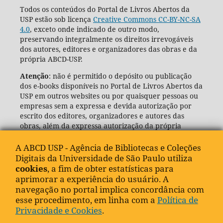
Todos os conteúdos do Portal de Livros Abertos da
USP estão sob licença
Creative Commons CC-BY-NC-SA
4.0
, exceto onde indicado de outro modo,
preservando integralmente os direitos irrevogáveis
dos autores, editores e organizadores das obras e da
própria ABCD-USP.
Atenção
: não é permitido o depósito ou publicação
dos e-books disponíveis no Portal de Livros Abertos da
USP em outros websites ou por quaisquer pessoas ou
empresas sem a expressa e devida autorização por
escrito dos editores, organizadores e autores das
obras, além da expressa autorização da própria
Agência de Bibliotecas e Coleções Digitais da USP
(ABCD-USP).
A ABCD USP - Agência de Bibliotecas e Coleções
Digitais da Universidade de São Paulo utiliza
cookies
, a fim de obter estatísticas para
aprimorar a experiência do usuário. A
navegação no portal implica concordância com
esse procedimento, em linha com a
Política de
Privacidade e Cookies
.