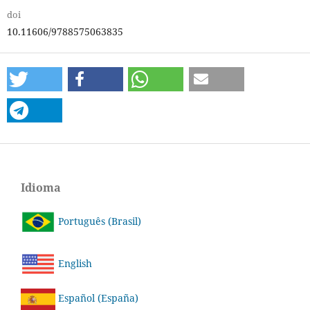
doi
10.11606/9788575063835
Idioma
Português (Brasil)
English
Español (España)