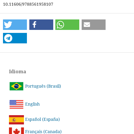
10.11606/9788561958107
Idioma
Português (Brasil)
English
Español (España)
Français (Canada)