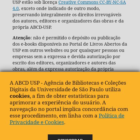
USP estão sob licença
Creative Commons CC-BY-NC-SA
4.0
, exceto onde indicado de outro modo,
preservando integralmente os direitos irrevogáveis
dos autores, editores e organizadores das obras e da
própria ABCD-USP.
Atenção
: não é permitido o depósito ou publicação
dos e-books disponíveis no Portal de Livros Abertos da
USP em outros websites ou por quaisquer pessoas ou
empresas sem a expressa e devida autorização por
escrito dos editores, organizadores e autores das
obras, além da expressa autorização da própria
Agência de Bibliotecas e Coleções Digitais da USP
(ABCD-USP).
A ABCD USP - Agência de Bibliotecas e Coleções
Digitais da Universidade de São Paulo utiliza
cookies
, a fim de obter estatísticas para
aprimorar a experiência do usuário. A
navegação no portal implica concordância com
esse procedimento, em linha com a
Política de
Privacidade e Cookies
.