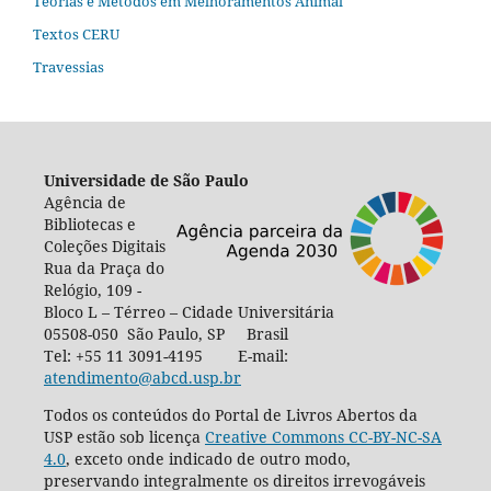
Teorias e Métodos em Melhoramentos Animal
Textos CERU
Travessias
Universidade de São Paulo
Agência de
Bibliotecas e
Coleções Digitais
Rua da Praça do
Relógio, 109 -
Bloco L – Térreo – Cidade Universitária
05508-050 São Paulo, SP Brasil
Tel: +55 11 3091-4195 E-mail:
atendimento@abcd.usp.br
Todos os conteúdos do Portal de Livros Abertos da
USP estão sob licença
Creative Commons CC-BY-NC-SA
4.0
, exceto onde indicado de outro modo,
preservando integralmente os direitos irrevogáveis