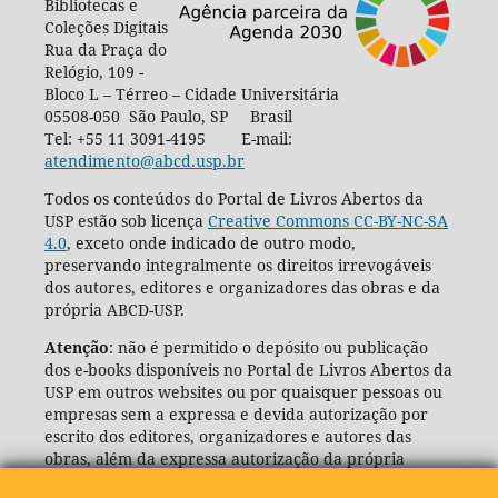
Bibliotecas e
Coleções Digitais
Rua da Praça do
Relógio, 109 -
Bloco L – Térreo – Cidade Universitária
05508-050 São Paulo, SP Brasil
Tel: +55 11 3091-4195 E-mail:
atendimento@abcd.usp.br
Todos os conteúdos do Portal de Livros Abertos da
USP estão sob licença
Creative Commons CC-BY-NC-SA
4.0
, exceto onde indicado de outro modo,
preservando integralmente os direitos irrevogáveis
dos autores, editores e organizadores das obras e da
própria ABCD-USP.
Atenção
: não é permitido o depósito ou publicação
dos e-books disponíveis no Portal de Livros Abertos da
USP em outros websites ou por quaisquer pessoas ou
empresas sem a expressa e devida autorização por
escrito dos editores, organizadores e autores das
obras, além da expressa autorização da própria
Agência de Bibliotecas e Coleções Digitais da USP