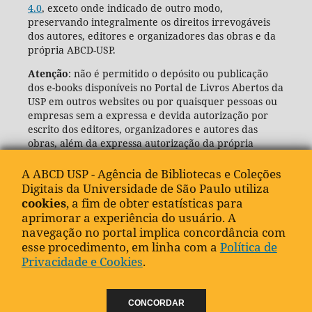
4.0
, exceto onde indicado de outro modo,
preservando integralmente os direitos irrevogáveis
dos autores, editores e organizadores das obras e da
própria ABCD-USP.
Atenção
: não é permitido o depósito ou publicação
dos e-books disponíveis no Portal de Livros Abertos da
USP em outros websites ou por quaisquer pessoas ou
empresas sem a expressa e devida autorização por
escrito dos editores, organizadores e autores das
obras, além da expressa autorização da própria
Agência de Bibliotecas e Coleções Digitais da USP
(ABCD-USP).
A ABCD USP - Agência de Bibliotecas e Coleções
Digitais da Universidade de São Paulo utiliza
cookies
, a fim de obter estatísticas para
aprimorar a experiência do usuário. A
navegação no portal implica concordância com
esse procedimento, em linha com a
Política de
Privacidade e Cookies
.
CONCORDAR