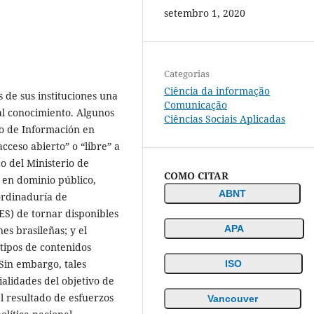
setembro 1, 2020
Categorias
Ciência da informação
 de sus instituciones una
Comunicação
al conocimiento. Algunos
Ciências Sociais Aplicadas
eño de Información en
cceso abierto” o “libre” a
co del Ministerio de
COMO CITAR
 en dominio público,
ABNT
oordinaduría de
S) de tornar disponibles
APA
nes brasileñas; y el
 tipos de contenidos
Sin embargo, tales
ISO
alidades del objetivo de
l resultado de esfuerzos
Vancouver