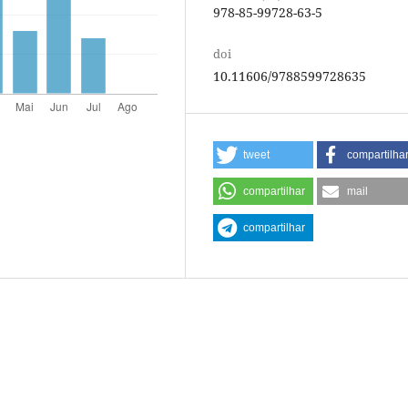
978-85-99728-63-5
doi
10.11606/9788599728635
tweet
compartilha
compartilhar
mail
compartilhar