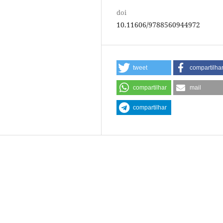
doi
10.11606/9788560944972
tweet
compartilha
compartilhar
mail
compartilhar