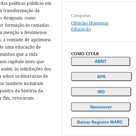
das políticas públicas em
ma transformação da
Categorias
s desiguais, como
Ciências Humanas
hor formação às camadas
Educação
 é a menção a fenômenos
o, a vontade de aprimorá-
 de uma educação de
COMO CITAR
aminhos que a vida
m um capítulo novo que
ABNT
ssim, às solicitações dos
a sobre os itinerários de
APA
omo também incluíram
quadro da história da
ISO
r fim, retocaram
Vancouver
Baixar Registro MARC