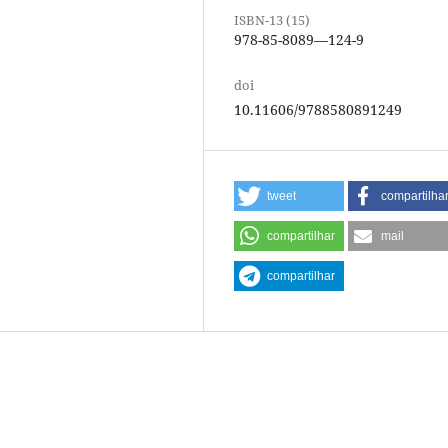
ISBN-13 (15)
978-85-8089—124-9
doi
10.11606/9788580891249
tweet
compartilha
compartilhar
mail
compartilhar