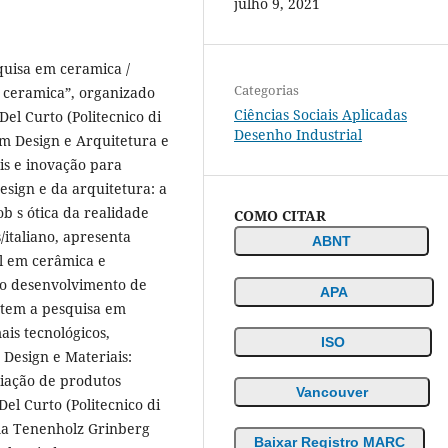
julho 9, 2021
squisa em ceramica /
Categorias
a ceramica”, organizado
Ciências Sociais Aplicadas
el Curto (Politecnico di
Desenho Industrial
em Design e Arquitetura e
is e inovação para
esign e da arquitetura: a
ob s ótica da realidade
COMO CITAR
/italiano, apresenta
ABNT
l em cerâmica e
a o desenvolvimento de
APA
utem a pesquisa em
ais tecnológicos,
ISO
Design e Materiais:
riação de produtos
Vancouver
el Curto (Politecnico di
rma Tenenholz Grinberg
Baixar Registro MARC