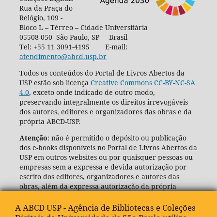
Rua da Praça do
Relógio, 109 -
Bloco L – Térreo – Cidade Universitária
05508-050 São Paulo, SP Brasil
Tel: +55 11 3091-4195 E-mail:
atendimento@abcd.usp.br
Todos os conteúdos do Portal de Livros Abertos da
USP estão sob licença
Creative Commons CC-BY-NC-SA
4.0
, exceto onde indicado de outro modo,
preservando integralmente os direitos irrevogáveis
dos autores, editores e organizadores das obras e da
própria ABCD-USP.
Atenção
: não é permitido o depósito ou publicação
dos e-books disponíveis no Portal de Livros Abertos da
USP em outros websites ou por quaisquer pessoas ou
empresas sem a expressa e devida autorização por
escrito dos editores, organizadores e autores das
obras, além da expressa autorização da própria
Agência de Bibliotecas e Coleções Digitais da USP
(ABCD-USP).
A ABCD USP - Agência de Bibliotecas e Coleções