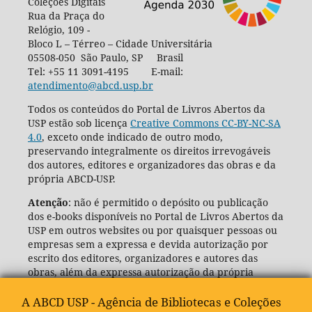
Coleções Digitais
Rua da Praça do
Relógio, 109 -
Bloco L – Térreo – Cidade Universitária
05508-050 São Paulo, SP Brasil
Tel: +55 11 3091-4195 E-mail:
atendimento@abcd.usp.br
Todos os conteúdos do Portal de Livros Abertos da
USP estão sob licença
Creative Commons CC-BY-NC-SA
4.0
, exceto onde indicado de outro modo,
preservando integralmente os direitos irrevogáveis
dos autores, editores e organizadores das obras e da
própria ABCD-USP.
Atenção
: não é permitido o depósito ou publicação
dos e-books disponíveis no Portal de Livros Abertos da
USP em outros websites ou por quaisquer pessoas ou
empresas sem a expressa e devida autorização por
escrito dos editores, organizadores e autores das
obras, além da expressa autorização da própria
Agência de Bibliotecas e Coleções Digitais da USP
(ABCD-USP).
A ABCD USP - Agência de Bibliotecas e Coleções